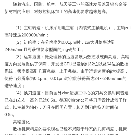
随着汽车、国防、航空、航天等工业的高速发展以及铝合金等
新材料的应用，对数控机床加工的高速化要求越来越高。
（1）主轴转速：机床采用电主轴（内装式主轴电机），主轴zui
高转速达200000r/min；
（2）进给率：在分辨率为0.01μm时，zui大进给率达到
240m/min且可获得复杂型面的jing确加工；
（3）运算速度：微处理器的迅速发展为数控系统向高速、高精
度方向发展提供了保障，开发出CPU已发展到32位以及64位的数控
系统，频率提高到几百兆赫、上千兆赫。由于运算速度的ji大提高，
使得当分辨率为0.1μm、0.01μm时仍能获得高达24～240m/min的
进给速度；
（4）换刀速度：目前国外xian进加工中心的刀具交换时间普遍
已在1s左右，高的已达0.5s。德国Chiron公司将刀库设计成篮子样
式，以主轴为轴心，刀具在圆周布置，其刀到刀的换刀时间仅
0.9s。
高精度化
数控机床精度的要求现在已经不局限于静态的几何精度，机床