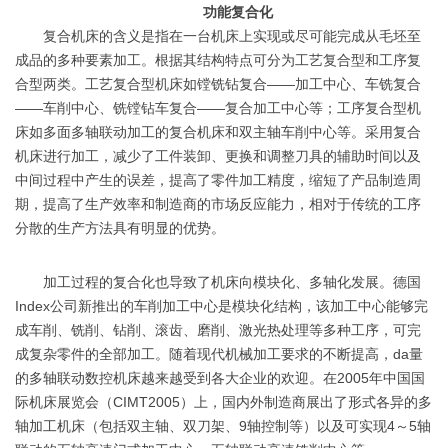
功能复合化
复合机床的含义是指在一台机床上实现或尽可能完成从毛坯至
成品的多种要素加工。根据其结构特点可分为工艺复合型和工序复
合型两类。工艺复合型机床如镗铣钻复合——加工中心、车铣复合
——车削中心、铣镗钻车复合——复合加工中心等；工序复合型机
床如多面多轴联动加工的复合机床和双主轴车削中心等。采用复合
机床进行加工，减少了工件装卸、更换和调整刀具的辅助时间以及
中间过程中产生的误差，提高了零件加工精度，缩短了产品制造周
期，提高了生产效率和制造商的市场反应能力，相对于传统的工序
分散的生产方法具有明显的优势。
加工过程的复合化也导致了机床向模块化、多轴化发展。德国
Index公司新推出的车削加工中心是模块化结构，该加工中心能够完
成车削、铣削、钻削、滚齿、磨削、激光热处理等多种工序，可完
成复杂零件的全部加工。随着现代机械加工要求的不断提高，da量
的多轴联动数控机床越来越受到各大企业的欢迎。在2005年中国国
际机床展览会（CIMT2005）上，国内外制造商展出了形式各异的多
轴加工机床（包括双主轴、双刀架、9轴控制等）以及可实现4～5轴