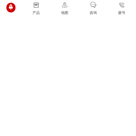
化的加工参数，从而达到提高编程效率和加工工艺水平、缩短生产
准备时间的目的；
产品
地图
咨询
拨号
（3）智能故障自诊断与自修复技术：根据已有的故障信息，应
用现代智能方法实现故障的快速准确定位；
（4）智能故障回放和故障仿真技术：能够完整记录系统的各种
信息，对数控机床发生的各种错误和事故进行回放和仿真，用以确
定错误引起的原因
24小时贵宾热线：
0373-7762500，7762718
版权所有COPYRIGHT ©2022 河南省金太阳精密铸业股份有限公
司
备案号：豫ICP备20024365号-2