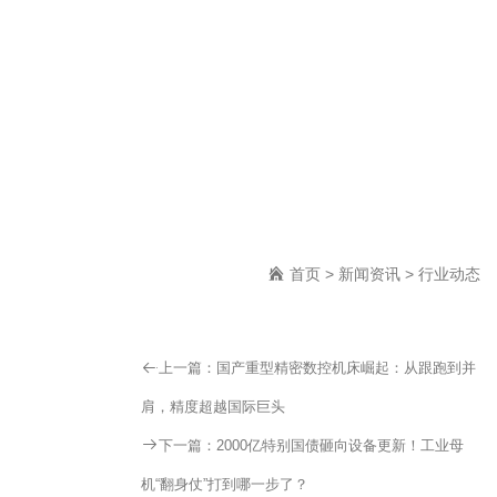
首页
>
新闻资讯
>
行业动态
上一篇：
国产重型精密数控机床崛起：从跟跑到并
肩，精度超越国际巨头
下一篇：
2000亿特别国债砸向设备更新！工业母
机“翻身仗”打到哪一步了？