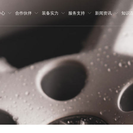
中心
合作伙伴
装备实力
服务支持
新闻资讯
知识
部件30000吨、并提供相关模型制
铸件、压缩机铸件、矿山机械铸件、
班牙等地，为多家世界五百强、行业
品出库的全流程材质成分跟踪管理。
运输等环节的832项质量控制流程标
合。
工作热情，实行员工职业发展双通道
，愿与八方宾客协同发展，共创价值。
模型制作
品牌故事
招聘职位