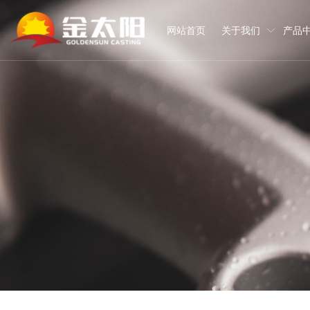
网站首页
关于我们
产品
关于我们
产品中心
合作伙伴
装备实力
服务支持
新闻资讯
知识百科
人才招聘
联系我们
我们是一家拥有两个生产基地与一个工程技术研究中心，具备年产铸铁零
主要从事数控机床铸件、工程机械铸件、轨道交通铸件、工业机器人
产品直接或间接出口到美国、日本、德国、英国、加拿大、韩国、西
完善加工检验设备和生产线，实现了铸造模拟以及从原材料进厂到成
公司建立了从原辅材料采购、工艺开发、配料生产，到检测加工、包装
金太阳致力于软硬件的提升、开放的思维与格局，坚持创新与资源整
时刻关注与把握机床行业的未来发展对铸铁零部件的需求。
关注每一位员工的成长，不断挖掘员工潜能和优势，激发员工学习与
金太阳人将始终坚持创新促发展、 绿色保发展 、平台赢发展的理念
作、铸件深加工、零部件检测、铸件防腐等配套服务的科技型企业。
泵阀类铸件的研发、生产与销售。
领军企业以及国内细分领域头部企业提供定制化产品与服务。
准，不放过任何一个可能造成质量瑕疵的可疑点。
管理。
生产设备
公司新闻
产品百科
在线留言
检验设备
行业动态
常见问答
地图导航
加工设备
企业公示
下载中心
企业概况
机床铸件
战略合作客户
服务理念
人才理念
企业文化
其他类铸件
战略合作供应商
服务流程
职业发展
资质荣誉
服务承诺
薪酬福利
厂容厂貌
员工风采
视频中心
VR全景