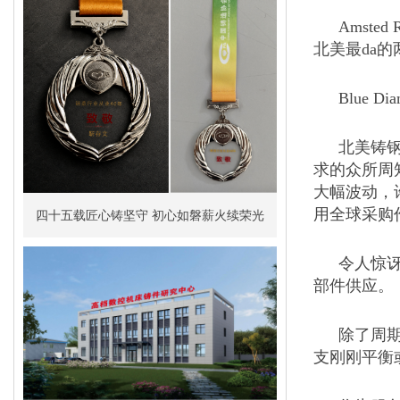
Amste
北美最da
Blue
北美铸
求的众所周
大幅波动，
用全球采购
四十五载匠心铸坚守 初心如磐薪火续荣光
令人惊讶
部件供应。
除了周期
支刚刚平衡