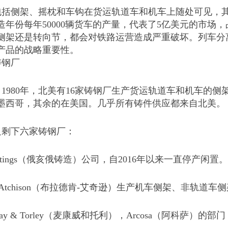
包括侧架、摇枕和车钩在货运轨道车和机车上随处可见，
造年份每年50000辆货车的产量，代表了5亿美元的市场
侧架还是转向节，都会对铁路运营造成严重破坏。列车分
产品的战略重要性。
铸钢厂
1980年，北美有16家铸钢厂生产货运轨道车和机车的
墨西哥，其余的在美国。几乎所有铸件供应都来自北美。
只剩下六家铸钢厂：
Castings（俄亥俄铸造）公司，自2016年以来一直停产闲置。
ken Atchison（布拉德肯-艾奇逊）生产机车侧架、非轨道
nway & Torley（麦康威和托利），Arcosa（阿科萨