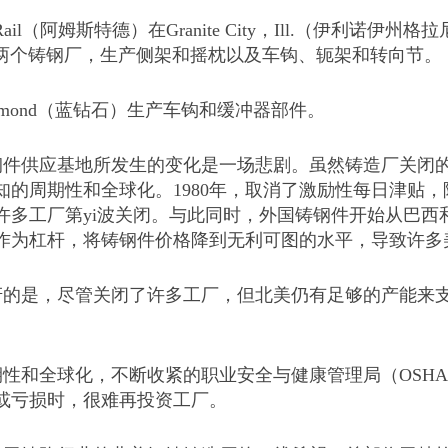
d Rail（阿姆斯特德）在Granite City，Ill.（伊利诺伊
的两个铸钢厂，生产侧架和摇枕以及车钩、轭架和转向节。
 Diamond（蓝钻石）生产车钩和缓冲器部件。
钢件供应基地所发生的变化是一场悲剧。虽然铸造厂关闭的
知的周期性和全球化。1980年，取消了激励性每日津贴
许多工厂第yi波关闭。与此同时，外国铸钢件开始从巴
作为杠杆，将铸钢件价格降到无利可图的水平，导致许多美
的是，尽管关闭了许多工厂，但北美仍有足够的产能来支持
性和全球化，不断收紧的职业安全与健康管理局（OSHA)和
或亏损时，很难再投资工厂。