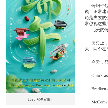
铸钢件
说，正常建
论是失效的
常忽视这些
北美的
历史上，
大，两个在
今天，
Ohio 
Brad
2026-端午安康！
McCo