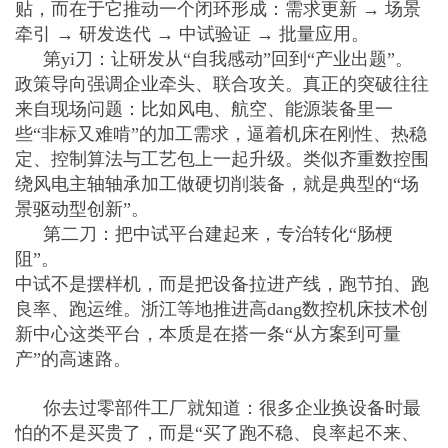
贴，而在于它推动一个闭环形成：需求更新 → 场景
牵引 → 研发迭代 → 中试验证 → 批量应用。
第yi刀：让研发从“自我感动”回到“产业出题”。
政策导向强调企业牵头、联合攻关。真正的突破往往
来自现场问题：比如风电、航空、能源装备里一
些“非标又难啃”的加工需求，逼着机床在刚性、热稳
定、控制算法与工艺包上一起升级。类似齐重数控围
绕风电主轴轴承加工做硬切削装备，就是典型的“场
景驱动型创新”。
第二刀：把中试平台建起来，专治转化“肠梗
阻”。
中试不是摆样机，而是把设备拉进产线，跑节拍、跑
良率、跑运维。浙江等地推进高dang数控机床技术创
新中心这类平台，本质是在搭一条“从方案到可量
产”的高速路。
你去过零部件工厂就知道：很多企业换设备时最
怕的不是买贵了，而是“买了跑不稳、良率起不来、