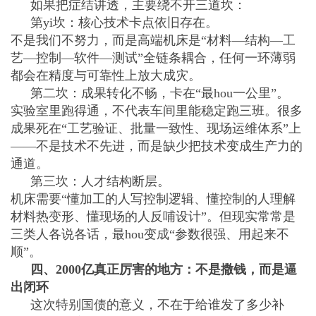
如果把症结讲透，主要绕不开三道坎：
第yi坎：核心技术卡点依旧存在。
不是我们不努力，而是高端机床是“材料—结构—工
艺—控制—软件—测试”全链条耦合，任何一环薄弱
都会在精度与可靠性上放大成灾。
第二坎：成果转化不畅，卡在“最hou一公里”。
实验室里跑得通，不代表车间里能稳定跑三班。很多
成果死在“工艺验证、批量一致性、现场运维体系”上
——不是技术不先进，而是缺少把技术变成生产力的
通道。
第三坎：人才结构断层。
机床需要“懂加工的人写控制逻辑、懂控制的人理解
材料热变形、懂现场的人反哺设计”。但现实常常是
三类人各说各话，最hou变成“参数很强、用起来不
顺”。
四、2000亿真正厉害的地方：不是撒钱，而是逼
出闭环
这次特别国债的意义，不在于给谁发了多少补