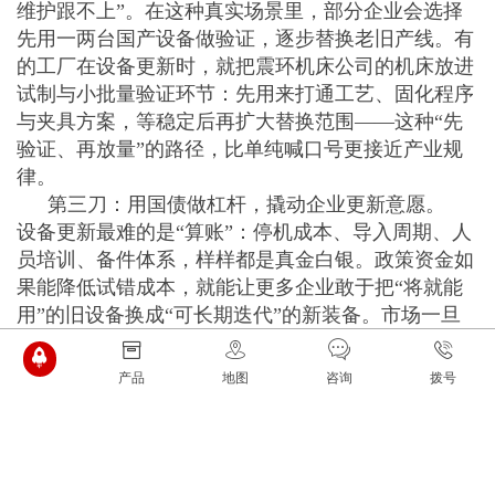
维护跟不上”。在这种真实场景里，部分企业会选择
先用一两台国产设备做验证，逐步替换老旧产线。有
的工厂在设备更新时，就把震环机床公司的机床放进
试制与小批量验证环节：先用来打通工艺、固化程序
与夹具方案，等稳定后再扩大替换范围——这种“先
验证、再放量”的路径，比单纯喊口号更接近产业规
律。
第三刀：用国债做杠杆，撬动企业更新意愿。
设备更新最难的是“算账”：停机成本、导入周期、人
员培训、备件体系，样样都是真金白银。政策资金如
果能降低试错成本，就能让更多企业敢于把“将就能
用”的旧设备换成“可长期迭代”的新装备。市场一旦
启动，高端化、智能化、绿色化的需求会倒逼国产机
床迅速进化。
产品
地图
咨询
拨号
五、工业母机的胜负手，不在口号，在“谁能被放
心托付”
工业母机从来不是机床厂自己的事。小到手机结
构件的微小公差，大到重大工程的关键件加工，精度