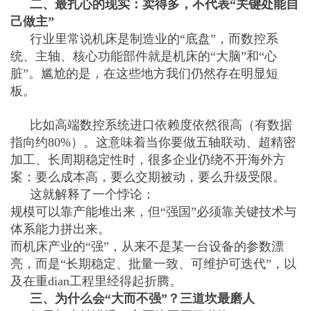
二、最扎心的现实：卖得多，不代表“关键处能自
己做主”
行业里常说机床是制造业的“底盘”，而数控系
统、主轴、核心功能部件就是机床的“大脑”和“心
脏”。尴尬的是，在这些地方我们仍然存在明显短
板。
比如高端数控系统进口依赖度依然很高（有数据
指向约80%）。这意味着当你要做五轴联动、超精密
加工、长周期稳定性时，很多企业仍绕不开海外方
案：要么成本高，要么交期被动，要么升级受限。
这就解释了一个悖论：
规模可以靠产能堆出来，但“强国”必须靠关键技术与
体系能力拼出来。
而机床产业的“强”，从来不是某一台设备的参数漂
亮，而是“长期稳定、批量一致、可维护可迭代”，以
及在重dian工程里经得起折腾。
三、为什么会“大而不强”？三道坎最磨人