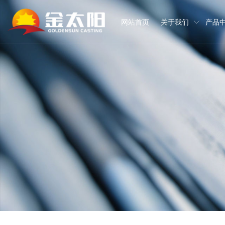
网站首页
关于我们
产品
关于我们
产品中心
合作伙伴
装备实力
服务支持
新闻资讯
知识百科
人才招聘
联系我们
我们是一家拥有两个生产基地与一个工程技术研究中心，具备年产铸铁零
主要从事数控机床铸件、工程机械铸件、轨道交通铸件、工业机器人
产品直接或间接出口到美国、日本、德国、英国、加拿大、韩国、西
完善加工检验设备和生产线，实现了铸造模拟以及从原材料进厂到成
公司建立了从原辅材料采购、工艺开发、配料生产，到检测加工、包装
金太阳致力于软硬件的提升、开放的思维与格局，坚持创新与资源整
时刻关注与把握机床行业的未来发展对铸铁零部件的需求。
关注每一位员工的成长，不断挖掘员工潜能和优势，激发员工学习与
金太阳人将始终坚持创新促发展、 绿色保发展 、平台赢发展的理念
作、铸件深加工、零部件检测、铸件防腐等配套服务的科技型企业。
泵阀类铸件的研发、生产与销售。
领军企业以及国内细分领域头部企业提供定制化产品与服务。
准，不放过任何一个可能造成质量瑕疵的可疑点。
管理。
生产设备
公司新闻
产品百科
在线留言
检验设备
行业动态
常见问答
地图导航
加工设备
企业公示
下载中心
企业概况
机床铸件
战略合作客户
服务理念
人才理念
企业文化
其他类铸件
战略合作供应商
服务流程
职业发展
资质荣誉
服务承诺
薪酬福利
厂容厂貌
员工风采
视频中心
VR全景