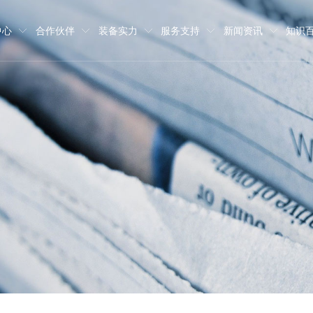
中心
合作伙伴
装备实力
服务支持
新闻资讯
知识
部件30000吨、并提供相关模型制
铸件、压缩机铸件、矿山机械铸件、
班牙等地，为多家世界五百强、行业
品出库的全流程材质成分跟踪管理。
运输等环节的832项质量控制流程标
合。
工作热情，实行员工职业发展双通道
，愿与八方宾客协同发展，共创价值。
模型制作
品牌故事
招聘职位