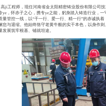
高ji工程师，现任河南省金太阳精密铸业股份有限公司技
专ye，怀赤子之心，携专ye之能，躬身踏入铸造行业，
质量管控一线，以“干一行、爱一行、精一行”的赤诚执
懈怠与退缩。他始终恪守老黄牛般的实干本色，以身作则
量发展筑牢根基、铺就坦途。