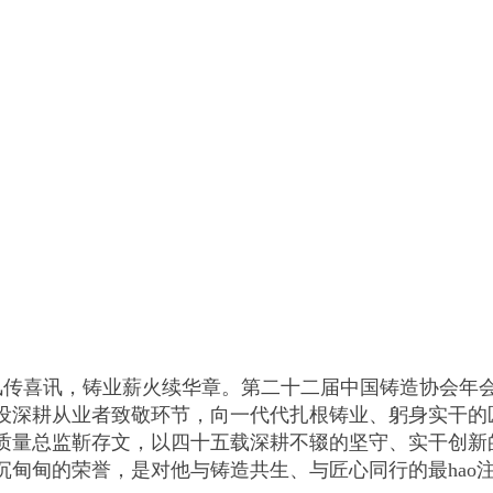
风传喜讯，铸业薪火续华章。第二十二届中国铸造协会年
设深耕从业者致敬环节，向一代代扎根铸业、躬身实干的
质量总监靳存文，以四十五载深耕不辍的坚守、实干创新
沉甸甸的荣誉，是对他与铸造共生、与匠心同行的最hao