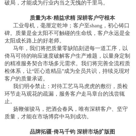
破局，才能成为行业内当之无愧的千里马。
质量为本·精益求精 深耕客户守根本
工业母机，毫厘定乾坤；客户至shang，初心铸口
碑。质量是金太阳不可触碰的生命线，客户永远是金
太阳成长路上的好老师。
马年，我们将把质量零缺陷刻进每一道工序，以
倚马可待的响应速度破解客户生产难题，以量身定制
的精准服务契合市场多元需求。我们将完善全流程质
检体系，让“匠心造精品”成为全员共识，持续兑现对
客户的质量承诺。
我们明令禁止：对待工艺马马虎虎的敷衍，质检
环节走马观花的疏漏，服务客户走马章台的浅尝辄
止。
扬鞭催骏马，把酒会春风，唯有深耕客户、坚守
质量，才能在市场博弈中马到成功。
品牌拓疆·倚马千钧 深耕市场扩版图