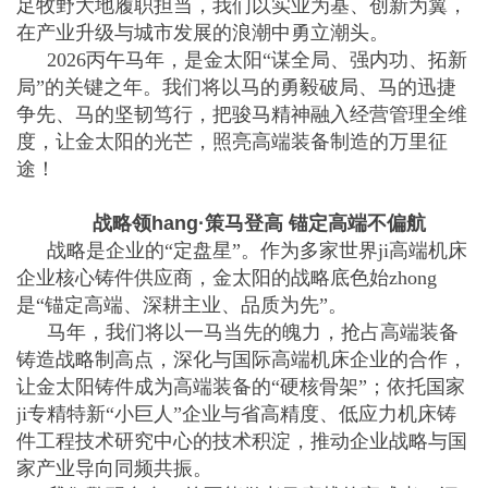
足牧野大地履职担当，我们以实业为基、创新为翼，
在产业升级与城市发展的浪潮中勇立潮头。
2026丙午马年，是金太阳“谋全局、强内功、拓新
局”的关键之年。我们将以马的勇毅破局、马的迅捷
争先、马的坚韧笃行，把骏马精神融入经营管理全维
度，让金太阳的光芒，照亮高端装备制造的万里征
途！
战略领hang·策马登高 锚定高端不偏航
战略是企业的“定盘星”。作为多家世界ji高端机床
企业核心铸件供应商，金太阳的战略底色始zhong
是“锚定高端、深耕主业、品质为先”。
马年，我们将以一马当先的魄力，抢占高端装备
铸造战略制高点，深化与国际高端机床企业的合作，
让金太阳铸件成为高端装备的“硬核骨架”；依托国家
ji专精特新“小巨人”企业与省高精度、低应力机床铸
件工程技术研究中心的技术积淀，推动企业战略与国
家产业导向同频共振。