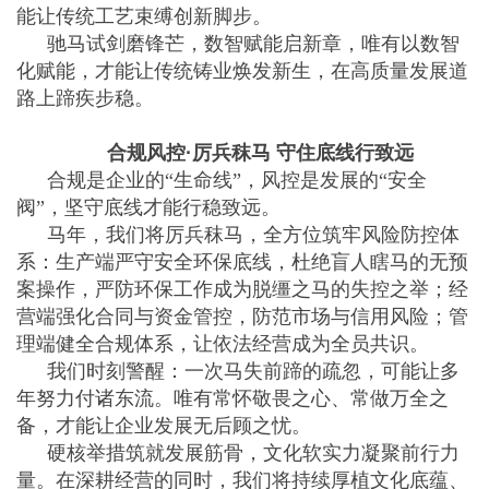
能让传统工艺束缚创新脚步。
驰马试剑磨锋芒，数智赋能启新章，唯有以数智
化赋能，才能让传统铸业焕发新生，在高质量发展道
路上蹄疾步稳。
合规风控·厉兵秣马 守住底线行致远
合规是企业的“生命线”，风控是发展的“安全
阀”，坚守底线才能行稳致远。
马年，我们将厉兵秣马，全方位筑牢风险防控体
系：生产端严守安全环保底线，杜绝盲人瞎马的无预
案操作，严防环保工作成为脱缰之马的失控之举；经
营端强化合同与资金管控，防范市场与信用风险；管
理端健全合规体系，让依法经营成为全员共识。
我们时刻警醒：一次马失前蹄的疏忽，可能让多
年努力付诸东流。唯有常怀敬畏之心、常做万全之
备，才能让企业发展无后顾之忧。
硬核举措筑就发展筋骨，文化软实力凝聚前行力
量。在深耕经营的同时，我们将持续厚植文化底蕴、