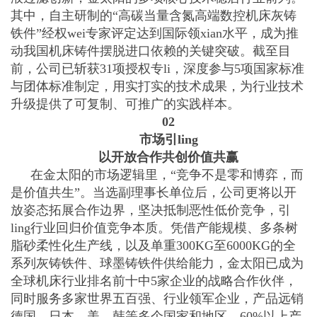
其中，自主研制的“高碳当量含氮高端数控机床灰铸
铁件”经权wei专家评定达到国际领xian水平，成为推
动我国机床铸件摆脱进口依赖的关键突破。截至目
前，公司已斩获31项授权专li，深度参与5项国家标准
与团体标准制定，用实打实的技术成果，为行业技术
升级提供了可复制、可推广的实践样本。
02
市场引ling
以开放合作共创价值共赢
在金太阳的市场逻辑里，“竞争不是零和博弈，而
是价值共生”。当选副理事长单位后，公司更将以开
放姿态拓展合作边界，坚决抵制恶性低价竞争，引
ling行业回归价值竞争本质。凭借产能规模、多条树
脂砂柔性化生产线，以及单重300KG至6000KG的全
系列灰铸铁件、球墨铸铁件供给能力，金太阳已成为
全球机床行业排名前十中5家企业的战略合作伙伴，
同时服务多家世界五百强、行业领军企业，产品远销
德国、日本、美、韩等多个国家和地区，60%以上产