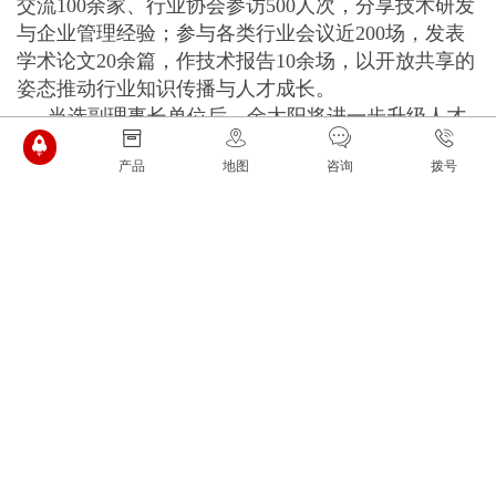
交流100余家、行业协会参访500人次，分享技术研发
与企业管理经验；参与各类行业会议近200场，发表
学术论文20余篇，作技术报告10余场，以开放共享的
姿态推动行业知识传播与人才成长。
当选副理事长单位后，金太阳将进一步升级人才
培育平台，一方面深化与高校、科研机构的产学研合
产品
地图
咨询
拨号
作，共建人才培养基地；另一方面搭建行业人才交流
平台，促进技术人才、管理人才的双向流动，让更多
优秀人才在行业沃土中成长成才，为中国铸造业的长
远发展注入源源不断的人才动力。