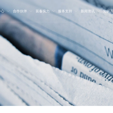
中心
合作伙伴
装备实力
服务支持
新闻资讯
知识
部件30000吨、并提供相关模型制
铸件、压缩机铸件、矿山机械铸件、
班牙等地，为多家世界五百强、行业
品出库的全流程材质成分跟踪管理。
运输等环节的832项质量控制流程标
合。
工作热情，实行员工职业发展双通道
，愿与八方宾客协同发展，共创价值。
模型制作
品牌故事
招聘职位