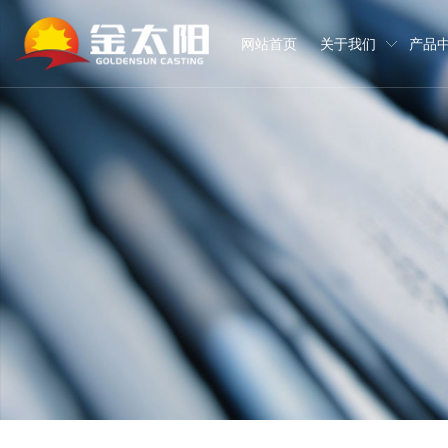
网站首页
关于我们
产品
关于我们
产品中心
合作伙伴
装备实力
服务支持
新闻资讯
知识百科
人才招聘
联系我们
我们是一家拥有两个生产基地与一个工程技术研究中心，具备年产铸铁零
主要从事数控机床铸件、工程机械铸件、轨道交通铸件、工业机器人
产品直接或间接出口到美国、日本、德国、英国、加拿大、韩国、西
完善加工检验设备和生产线，实现了铸造模拟以及从原材料进厂到成
公司建立了从原辅材料采购、工艺开发、配料生产，到检测加工、包装
金太阳致力于软硬件的提升、开放的思维与格局，坚持创新与资源整
时刻关注与把握机床行业的未来发展对铸铁零部件的需求。
关注每一位员工的成长，不断挖掘员工潜能和优势，激发员工学习与
金太阳人将始终坚持创新促发展、 绿色保发展 、平台赢发展的理念
作、铸件深加工、零部件检测、铸件防腐等配套服务的科技型企业。
泵阀类铸件的研发、生产与销售。
领军企业以及国内细分领域头部企业提供定制化产品与服务。
准，不放过任何一个可能造成质量瑕疵的可疑点。
管理。
生产设备
公司新闻
产品百科
在线留言
检验设备
行业动态
常见问答
地图导航
加工设备
企业公示
下载中心
企业概况
机床铸件
战略合作客户
服务理念
人才理念
企业文化
其他类铸件
战略合作供应商
服务流程
职业发展
资质荣誉
服务承诺
薪酬福利
厂容厂貌
员工风采
视频中心
VR全景