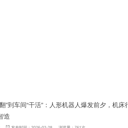
空翻”到车间“干活”：人形机器人爆发前夕，机床
智造
凯肯
发布时间：2026-02-28
浏览量：761次