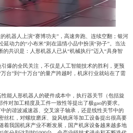
科技的机器人上演“赛博功夫”，高速奔跑、连续空翻；银河
延动力的“小布米”则在温情小品中扮演“孙子”。当法
晰的共识是：人形机器人已从“机械执行”迈入“具身智
晚引爆的全民关注，不仅是人工智能技术的胜利，更预
“万台”到“十万台”的量产跨越时，机床行业就站在了需
高性能人形机器人的硬件成本中，执行器关节（包括旋
心部件对加工精度及工件一致性等提出了极gao的要求。
节中的谐波减速器、交叉滚子轴承，还是线性关节中的
密丝杠，对螺纹磨床、旋风铣床等加工设备提出很高要
随着我国机床产业不断发展，国产机床设备越来越多地
5年分别达到约5000台，全产业链技术进步和不断迭代