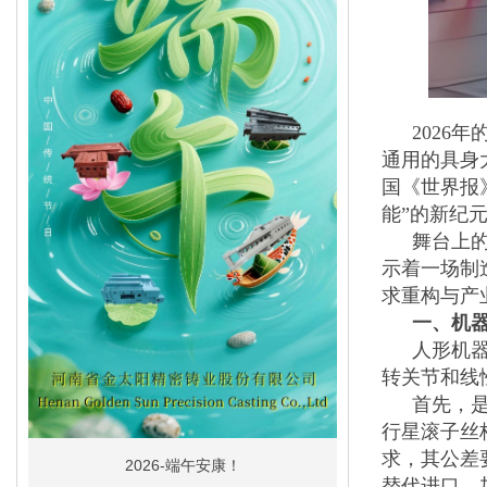
2026
通用的具身
国《世界报
能”的新纪
舞台上
示着一场制
求重构与产
一、机器
人形机
转关节和线
首先，
行星滚子丝
求，其公差
2026-端午安康！
替代进口，