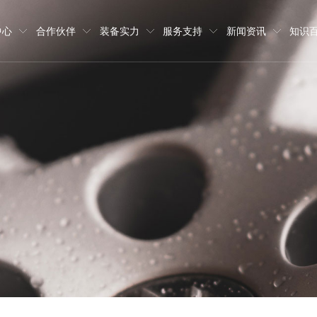
中心
合作伙伴
装备实力
服务支持
新闻资讯
知识
部件30000吨、并提供相关模型制
铸件、压缩机铸件、矿山机械铸件、
班牙等地，为多家世界五百强、行业
品出库的全流程材质成分跟踪管理。
运输等环节的832项质量控制流程标
合。
工作热情，实行员工职业发展双通道
，愿与八方宾客协同发展，共创价值。
模型制作
品牌故事
招聘职位