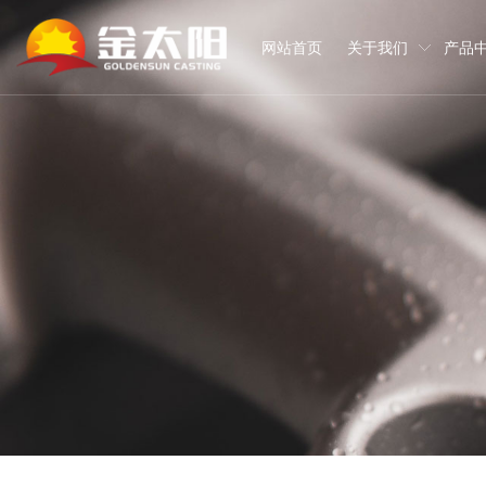
网站首页
关于我们
产品
关于我们
产品中心
合作伙伴
装备实力
服务支持
新闻资讯
知识百科
人才招聘
联系我们
我们是一家拥有两个生产基地与一个工程技术研究中心，具备年产铸铁零
主要从事数控机床铸件、工程机械铸件、轨道交通铸件、工业机器人
产品直接或间接出口到美国、日本、德国、英国、加拿大、韩国、西
完善加工检验设备和生产线，实现了铸造模拟以及从原材料进厂到成
公司建立了从原辅材料采购、工艺开发、配料生产，到检测加工、包装
金太阳致力于软硬件的提升、开放的思维与格局，坚持创新与资源整
时刻关注与把握机床行业的未来发展对铸铁零部件的需求。
关注每一位员工的成长，不断挖掘员工潜能和优势，激发员工学习与
金太阳人将始终坚持创新促发展、 绿色保发展 、平台赢发展的理念
作、铸件深加工、零部件检测、铸件防腐等配套服务的科技型企业。
泵阀类铸件的研发、生产与销售。
领军企业以及国内细分领域头部企业提供定制化产品与服务。
准，不放过任何一个可能造成质量瑕疵的可疑点。
管理。
生产设备
公司新闻
产品百科
在线留言
检验设备
行业动态
常见问答
地图导航
加工设备
企业公示
下载中心
企业概况
机床铸件
战略合作客户
服务理念
人才理念
企业文化
其他类铸件
战略合作供应商
服务流程
职业发展
资质荣誉
服务承诺
薪酬福利
厂容厂貌
员工风采
视频中心
VR全景