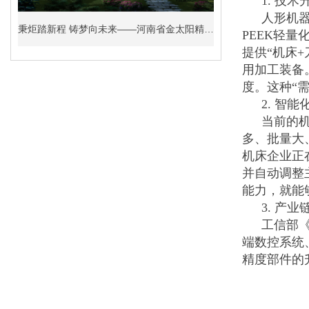
1. 技
人形机
秉炬踏新程 铸梦向未来——河南省金太阳精密铸业股份有限公司2026年新年贺词
PEEK轻
提供“机床
用加工装备
度。这种“
2. 智
当前的
多、批量大
机床企业正
并自动调整
能力，就能
3. 产
工信部《
端数控系统
精度部件的
业联动，携
脱“卡脖子