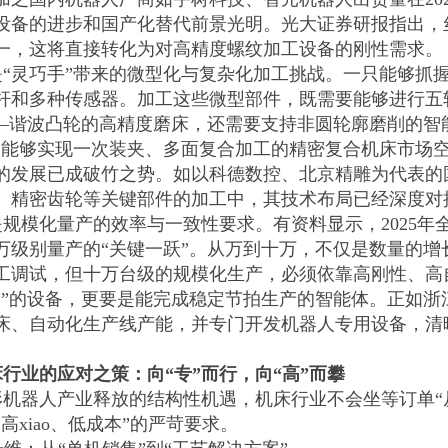
设备的进步和国产化替代前景光明。光大证券研报指出，丝
一，这将直接转化为对高精度螺纹加工设备的刚性需求。
是“灵巧手”带来的微型化与复杂化加工挑战。一只能够抓
杆和多种传感器。加工这些微型部件，既需要能够进行五
——谐波凸轮的高精度磨床，还需要支持非圆轮廓磨削的智
，能够实现一次装夹、多面复合加工的精密复合机床市场空间
的发展已成破竹之势。如以科德数控、北京精雕为代表的
、精密齿轮等关键部件的加工中，其技术布局已经深度对
规模化量产的效率与一致性要求。有资料显示，2025年全球
万级别量产的“关键一跃”。从万到十万，不仅是数量的
工调试，但十万台级的规模化生产，必须依靠高刚性、高
工”的设备，更要是能完成稳定节拍生产的智能体。正如
床、自动化生产线产能，并专门开发机器人专用设备，清
行业的应对之策：向“专”而行，向“高”而攀
形机器人产业释放的结构性机遇，机床行业不会坐等订单“
高xiao、低成本”的严苛要求。