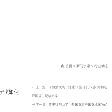
首页
>
新闻资讯
>
行业动态
上一篇：
于旭波代表：打通“工业母机”卡点 为制造
行业如何
强国提供硬核支撑
下一篇：
终于讲明白了！斜床身和平床身机床的优