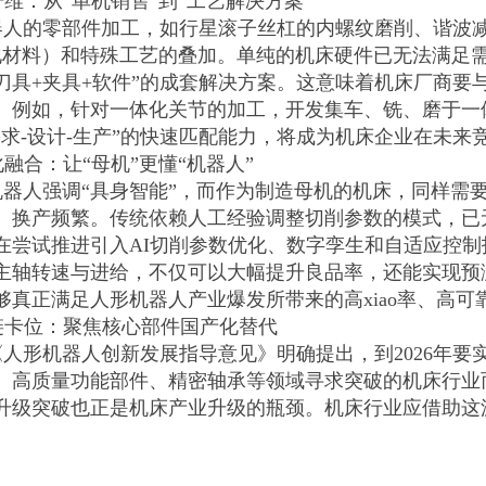
术升维：从“单机销售”到“工艺解决方案”
器人的零部件加工，如行星滚子丝杠的内螺纹磨削、谐波
量化材料）和特殊工艺的叠加。单纯的机床硬件已无法满足
+刀具+夹具+软件”的成套解决方案。这意味着机床厂商
。例如，针对一体化关节的加工，开发集车、铣、磨于一
需求-设计-生产”的快速匹配能力，将成为机床企业在未来
能化融合：让“母机”更懂“机器人”
机器人强调“具身智能”，而作为制造母机的机床，同样需
、换产频繁。传统依赖人工经验调整切削参数的模式，已无
在尝试推进引入AI切削参数优化、数字孪生和自适应控
主轴转速与进给，不仅可以大幅提升良品率，还能实现预测
够真正满足人形机器人产业爆发所带来的高xiao率、高可
业链卡位：聚焦核心部件国产化替代
人形机器人创新发展指导意见》明确提出，到2026年要
、高质量功能部件、精密轴承等领域寻求突破的机床行业而
升级突破也正是机床产业升级的瓶颈。机床行业应借助这
手进行技术攻关和产业升级。只有上游的加工装备和基础
”风险，真正支撑起未来机器人乃至更多新兴产业的巨大量