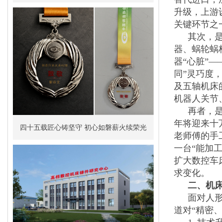
升级，上游
关键环节之
其次，
器、蜗轮蜗
器“心脏”
同”灵巧度
及五轴机床
机器人关节
再者，是
年将迎来十
四十五载匠心铸坚守 初心如磐薪火续荣光
老师傅的手
一台“能加
扩大数控车
求变化。
二、机床
面对人
道对“精密、