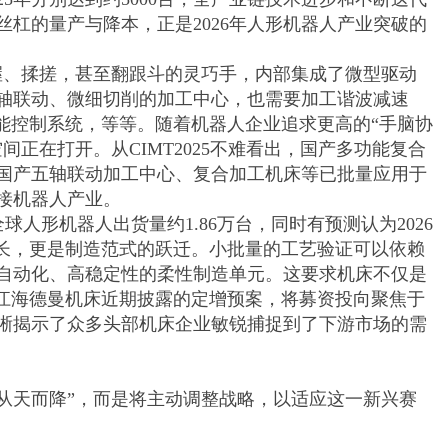
杠的量产与降本，正是2026年人形机器人产业突破的
握、揉搓，甚至翻跟斗的灵巧手，内部集成了微型驱动
轴联动、微细切削的加工中心，也需要加工谐波减速
能控制系统，等等。随着机器人企业追求更高的“手脑协
正在打开。从CIMT2025不难看出，国产多功能复合
国产五轴联动加工中心、复合加工机床等已批量应用于
接机器人产业。
人形机器人出货量约1.86万台，同时有预测认为2026
增长，更是制造范式的跃迁。小批量的工艺验证可以依赖
自动化、高稳定性的柔性制造单元。这要求机床不仅是
浙江海德曼机床近期披露的定增预案，将募资投向聚焦于
晰揭示了众多头部机床企业敏锐捕捉到了下游市场的需
从天而降”，而是将主动调整战略，以适应这一新兴赛