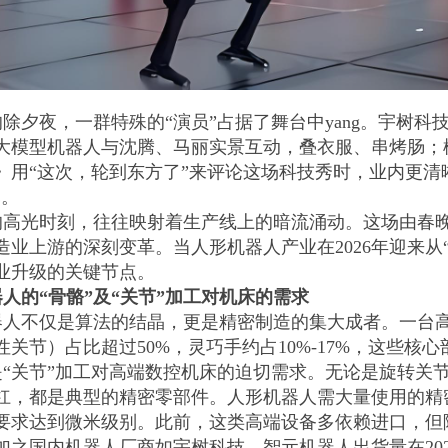
年的除夕夜，一群特殊的“演员”占据了舞台中yang。宇树
大模型机器人与沈腾、马丽实景互动，叠衣服、串烤肠；松
》用“这次，轮到东方了”来评论这场科技秀时，业内更清
元。
的高光时刻，往往映射着生产线上的暗流涌动。这场由春
造业上游的深刻变革。当人形机器人产业在2026年迎来从
业升级的关键节点。
人的“骨骼”及“关节”加工对机床的需求
器人不仅是算法的结晶，更是精密制造的集大成者。一台
性关节）占比超过50%，灵巧手约占10%-17%，这些核
是“关节”加工对高端数控机床的迫切需求。无论是旋转关
杠，都是典型的精密零部件。人形机器人需大量使用的精
要求达到微米级别。此前，这类高端设备多依赖进口，但
加之国内机器人厂商如宇树科技、智元机器人出货量在202