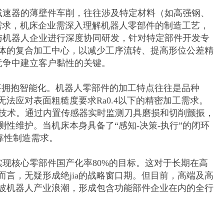
减速器的薄壁件车削，往往涉及特定材料（如高强钢、
需求，机床企业需深入理解机器人零部件的制造工艺，
要与机器人企业进行深度协同研发，针对特定部件开发专
体的复合加工中心，以减少工序流转、提高形位公差精
竞争中建立客户黏性的关键。
要拥抱智能化。机器人零部件的加工特点往往是品种
法应对表面粗糙度要求Ra0.4以下的精密加工需求。
制技术。通过内置传感器实时监测刀具磨损和切削颤振，
性维护。当机床本身具备了“感知-决策-执行”的闭环
靠性制造需求。
实现核心零部件国产化率80%的目标。这对于长期在高
言，无疑形成绝jia的战略窗口期。但目前，高端及高
波机器人产业浪潮，形成包含功能部件企业在内的全行
部件实现了自主可控，下游的机器人零部件加工才能摆
产规模。