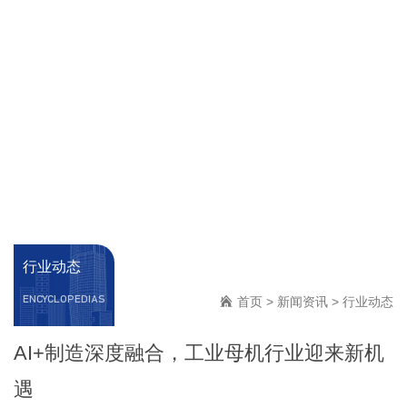
行业动态
ENCYCLOPEDIAS
首页
>
新闻资讯
>
行业动态
AI+制造深度融合，工业母机行业迎来新机
遇