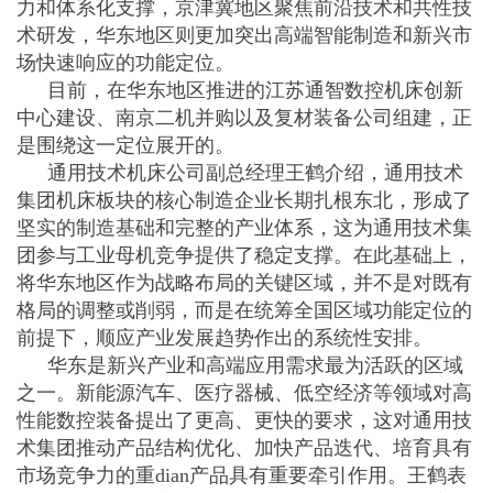
力和体系化支撑，京津冀地区聚焦前沿技术和共性技
术研发，华东地区则更加突出高端智能制造和新兴市
场快速响应的功能定位。
目前，在华东地区推进的江苏通智数控机床创新
中心建设、南京二机并购以及复材装备公司组建，正
是围绕这一定位展开的。
通用技术机床公司副总经理王鹤介绍，通用技术
集团机床板块的核心制造企业长期扎根东北，形成了
坚实的制造基础和完整的产业体系，这为通用技术集
团参与工业母机竞争提供了稳定支撑。在此基础上，
将华东地区作为战略布局的关键区域，并不是对既有
格局的调整或削弱，而是在统筹全国区域功能定位的
前提下，顺应产业发展趋势作出的系统性安排。
华东是新兴产业和高端应用需求最为活跃的区域
之一。新能源汽车、医疗器械、低空经济等领域对高
性能数控装备提出了更高、更快的要求，这对通用技
术集团推动产品结构优化、加快产品迭代、培育具有
市场竞争力的重dian产品具有重要牵引作用。王鹤表