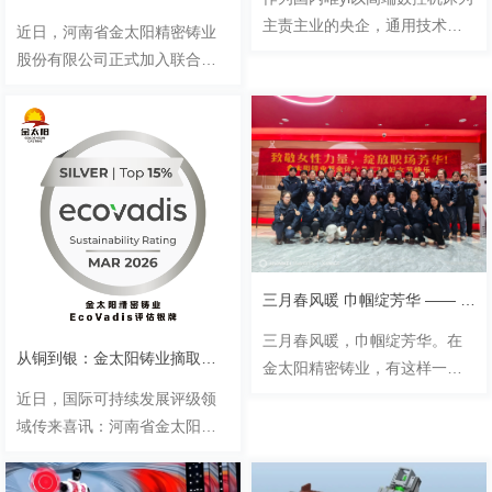
主责主业的央企，通用技术集
近日，河南省金太阳精密铸业
团一直站在推动国家制造强国
股份有限公司正式加入联合国
建设的前沿。近日，全国人大
全球契约组织，成为践行全球
代表、通用技术集团董事长于
可持续发展十项原则的一员。
旭波在接受中国证券报记者
这一举措，既是金太阳铸业深
专.........
耕精密铸造领域、践行企业社
会责.........
三月春风暖 巾帼绽芳华 —— 致敬金太阳精密铸业的 “她力量”
，
三月春风暖，巾帼绽芳华。在
从铜到银：金太阳铸业摘取可持续发展“绿色通行证”，彰显细分领域领军实力
金太阳精密铸业，有这样一群
女性：她们没有惊天动地的豪
近日，国际可持续发展评级领
言壮语，却在日复一日的平凡
域传来喜讯：河南省金太阳精
岗位上，以细腻之心、坚韧之
密铸业股份有限公司在最xin的
志，书写出不平凡的业绩。从
EcoVadis评估中斩获72分，成