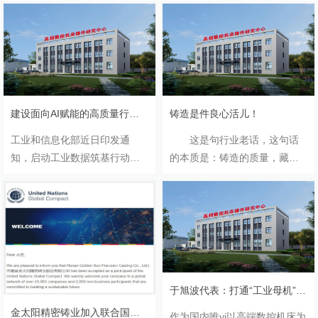
建设面向AI赋能的高质量行业数据集！工信部启动工业数据筑基行动
铸造是件良心活儿！
工业和信息化部近日印发通
这是句行业老话，这句话
知，启动工业数据筑基行动，
的本质是：铸造的质量，藏在
组织开展面向人工智能赋能的
看不见的地方，全凭从业者的
高质量行业数据集建设先行先
自觉与底线。正如百年同仁堂
试，着力突破工业数
那副对.........
据“采”“集”“用”瓶颈。通知提
出，到2.........
于旭波代表：打通“工业母机”卡点 为制造强国提供硬核支撑
用
金太阳精密铸业加入联合国契约组织 以铸匠初心赴全球可持续之约
作为国内唯yi以高端数控机床为