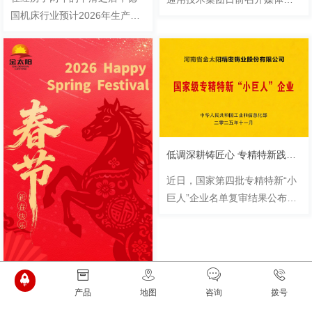
国机床行业预计2026年生产将
通会，发布机床产业华东区域
增长1%，达到137亿欧元。“这
战略，旨在破解产业布局不均
主要是基于对国内需求复苏的
衡、生产基地远离核心市场等
预期。”德国机床制造商协会
问题，深度融入和支撑国家先
（VDW）主席Fra.........
进制.........
低调深耕铸匠心 专精特新践初心
近日，国家第四批专精特新“小
巨人”企业名单复审结果公布，
河南省金太阳精密铸业股份有
限公司顺利通过复审。面对这
份认可，企业负责人只是平实
说道：“这不是终点，是对
我.........
产品
地图
咨询
拨号