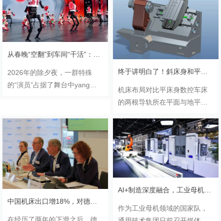
生产.........
功从2025年的铜牌（63分）跃
升至银牌级.........
从春晚“空翻”到车间“干活”：人形机器人爆发前夕，机床行业如何牵手未来智造
终于讲明白了！斜床身和平床身机床的优缺点
2026年的除夕夜，一群特殊
的“演员”占据了舞台中yang。
机床布局对比平床身数控车床
宇树科技的机器人上演“赛博功
的两根导轨所在平面与地平面
夫”，高速奔跑、连续空翻；银
平行。斜床身数控车床的两根
河通用的具身大模型机器人与
导轨所在平面则与地平面相
沈腾、马丽实景互动.........
交，成一个斜面，角度有30°，
45°，60°，75°之分。.........
AI+制造深度融合，工业母机行业迎来新机遇
中国机床出口增18%，对德机床企业影响几何？
作为工业母机领域的国家队，
在经历了两年的下滑之后，德
通用技术集团日前召开媒体沟