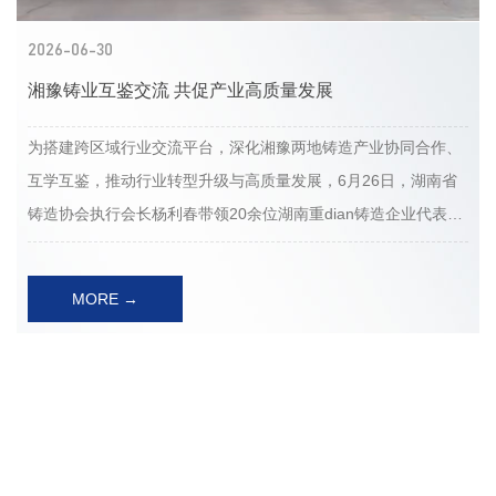
2026-06-30
湘豫铸业互鉴交流 共促产业高质量发展
为搭建跨区域行业交流平台，深化湘豫两地铸造产业协同合作、
互学互鉴，推动行业转型升级与高质量发展，6月26日，湖南省
铸造协会执行会长杨利春带领20余位湖南重dian铸造企业代表，
莅临河南金太阳铸业开展实地考察交流。河南铸锻工业协会副秘
书长刘学升、总工穆富超全程陪同考察。考察期间，考察团一行
MORE →
深入河南金太阳铸业生产车间、质检中心及成品展区，实地观摩
企业智能化生产流程、精细化质量管理体系以及绿色铸造生产工
甸
艺。企业相关负责人详细介绍了公司在技术创新、产能升级、节
能环保改造、市场布局等方面的发展成果与核心优势，分享了企
工
业在传统铸造产业提质增效、数字化转型中的实践经验。现场交
流环节氛围热烈，湘豫两地企业围绕铸造行业新工艺应用、智能